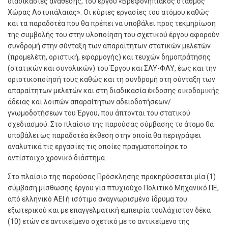
διαδικασίες ανάθεσης, του έργου «Βρεφονηπιακός σταθμός
Χώρας Αστυπάλαιας». Οι κύριες εργασίες του ατόμου καθώς
και τα παραδοτέα που θα πρέπει να υποβάλει προς τεκμηρίωση
της συμβολής του στην υλοποίηση του σχετικού έργου αφορούν
συνδρομή στην σύνταξη των απαραίτητων στατικών μελετών
(προμελέτη, οριστική, εφαρμογής) και τευχών δημοπράτησης
(στατικών και συνολικών) του Έργου και ΣΑΥ-ΦΑΥ, έως και την
οριστικοποίησή τους καθώς και τη συνδρομή στη σύνταξη των
απαραίτητων μελετών και στη διαδικασία έκδοσης οικοδομικής
άδειας και λοιπών απαραίτητων αδειοδοτήσεων/
γνωμοδοτήσεων του Έργου, που άπτονται του στατικού
σχεδιασμού. Στο πλαίσιο της παρούσας σύμβασης το άτομο θα
υποβάλει ως παραδοτέα έκθεση στην οποία θα περιγράφει
αναλυτικά τις εργασίες τις οποίες πραγματοποίησε το
αντίστοιχο χρονικό διάστημα.
Στο πλαίσιο της παρούσας Πρόσκλησης προκηρύσσεται μία (1)
σύμβαση μίσθωσης έργου για πτυχιούχο Πολιτικό Μηχανικό ΠΕ,
από ελληνικό ΑΕΙ ή ισότιμο αναγνωρισμένο ίδρυμα του
εξωτερικού και με επαγγελματική εμπειρία τουλάχιστον δέκα
(10) ετών σε αντικείμενο σχετικό με το αντικείμενο της