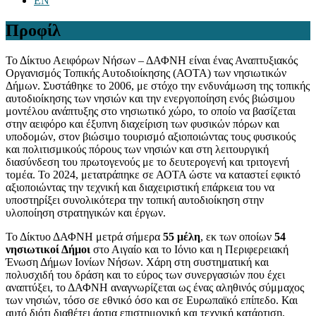
EN
Προφίλ
Το Δίκτυο Αειφόρων Νήσων – ΔΑΦΝΗ είναι ένας Αναπτυξιακός
Οργανισμός Τοπικής Αυτοδιοίκησης (ΑΟΤΑ) των νησιωτικών
Δήμων. Συστάθηκε το 2006, με στόχο την ενδυνάμωση της τοπικής
αυτοδιοίκησης των νησιών και την ενεργοποίηση ενός βιώσιμου
μοντέλου ανάπτυξης στο νησιωτικό χώρο, το οποίο να βασίζεται
στην αειφόρο και έξυπνη διαχείριση των φυσικών πόρων και
υποδομών, στον βιώσιμο τουρισμό αξιοποιώντας τους φυσικούς
και πολιτισμικούς πόρους των νησιών και στη λειτουργική
διασύνδεση του πρωτογενούς με το δευτερογενή και τριτογενή
τομέα. Το 2024, μετατράπηκε σε ΑΟΤΑ ώστε να καταστεί εφικτό
αξιοποιώντας την τεχνική και διαχειριστική επάρκεια του να
υποστηρίξει συνολικότερα την τοπική αυτοδιοίκηση στην
υλοποίηση στρατηγικών και έργων.
Το Δίκτυο ΔΑΦΝΗ μετρά σήμερα
55 μέλη
, εκ των οποίων
54
νησιωτικοί Δήμοι
στο Αιγαίο και το Ιόνιο και η Περιφερειακή
Ένωση Δήμων Ιονίων Νήσων. Χάρη στη συστηματική και
πολυσχιδή του δράση και το εύρος των συνεργασιών που έχει
αναπτύξει, το ΔΑΦΝΗ αναγνωρίζεται ως ένας αληθινός σύμμαχος
των νησιών, τόσο σε εθνικό όσο και σε Ευρωπαϊκό επίπεδο. Και
αυτό διότι διαθέτει άρτια επιστημονική και τεχνική κατάρτιση,