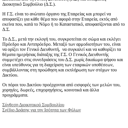
Διοικητικό Συμβούλιο (Δ.Σ.).
Η Γ.Σ. είναι το ανώτατο όργανο της Εταιρείας και μπορεί να
αποφασίζει για κάθε θέμα που αφορά στην Εταιρεία, εκτός από
εκείνα που, κατά το Νόμο ή το Καταστατικό, αποφασίζονται από το
Δ.Σ.
Το Δ.Σ., μετά την εκλογή του, συγκροτείται σε σώμα και εκλέγει
Πρόεδρο και Αντιπρόεδρο. Μεταξύ των αρμοδιοτήτων του, είναι
να ορίζει τον Γενικό Διευθυντή, να συγκαλεί και να καθορίζει τα
θέματα ημερήσιας διάταξης της Γ.Σ. Ο Γενικός Διευθυντής
συμμετέχει στις συνεδριάσεις του Δ.Σ. χωρίς δικαίωμα ψήφου και
είναι υπεύθυνος για τη διαχείριση των εταιρικών υποθέσεων,
συμβάλλοντας στη προώθηση και εκπλήρωση των στόχων του
Δικτύου.
Οι πόροι του Δικτύου προέρχονται από εισφορές των μελών του,
χορηγίες, δωρεές, επιχορηγήσεις, κοινοτικά και άλλα
προγράμματα.
Σύνθεση Διοικητικού Συμβουλίου
Σχέδιο Δράσης για την Ισότητα των Φύλων