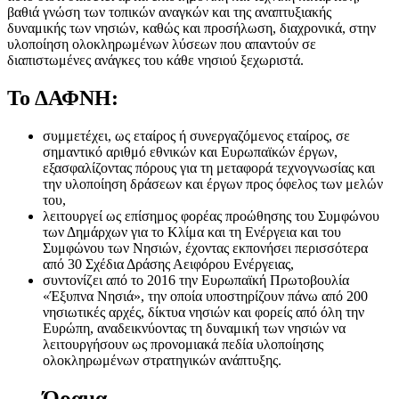
βαθιά γνώση των τοπικών αναγκών και της αναπτυξιακής
δυναμικής των νησιών, καθώς και προσήλωση, διαχρονικά, στην
υλοποίηση ολοκληρωμένων λύσεων που απαντούν σε
διαπιστωμένες ανάγκες του κάθε νησιού ξεχωριστά.
Το ΔΑΦΝΗ:
συμμετέχει, ως εταίρος ή συνεργαζόμενος εταίρος, σε
σημαντικό αριθμό εθνικών και Ευρωπαϊκών έργων,
εξασφαλίζοντας πόρους για τη μεταφορά τεχνογνωσίας και
την υλοποίηση δράσεων και έργων προς όφελος των μελών
του,
λειτουργεί ως επίσημος φορέας προώθησης του Συμφώνου
των Δημάρχων για το Κλίμα και τη Ενέργεια και του
Συμφώνου των Νησιών, έχοντας εκπονήσει περισσότερα
από 30 Σχέδια Δράσης Αειφόρου Ενέργειας,
συντονίζει από το 2016 την Ευρωπαϊκή Πρωτοβουλία
«Έξυπνα Νησιά», την οποία υποστηρίζουν πάνω από 200
νησιωτικές αρχές, δίκτυα νησιών και φορείς από όλη την
Ευρώπη, αναδεικνύοντας τη δυναμική των νησιών να
λειτουργήσουν ως προνομιακά πεδία υλοποίησης
ολοκληρωμένων στρατηγικών ανάπτυξης.
Όραμα