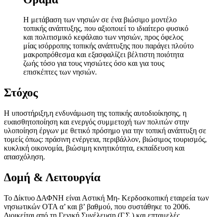
Η μετάβαση των νησιών σε ένα βιώσιμο μοντέλο
τοπικής ανάπτυξης, που αξιοποιεί το ιδιαίτερο φυσικό
και πολιτισμικό κεφάλαιο των νησιών, προς όφελος
μίας ισόρροπης τοπικής ανάπτυξης που παράγει πλούτο
μακροπρόθεσμα και εξασφαλίζει βέλτιστη ποιότητα
ζωής τόσο για τους νησιώτες όσο και για τους
επισκέπτες των νησιών.
Στόχος
Η υποστήριξη,η ενδυνάμωση της τοπικής αυτοδιοίκησης, η
ευαισθητοποίηση και ενεργός συμμετοχή των πολιτών στην
υλοποίηση έργων με θετικό πρόσημο για την τοπική ανάπτυξη σε
τομείς όπως: πράσινη ενέργεια, περιβάλλον, βιώσιμος τουρισμός,
κυκλική οικονομία, βιώσιμη κινητικότητα, εκπαίδευση και
απασχόληση.
Δομή & Λειτουργία
Το Δίκτυο ΔΑΦΝΗ είναι Αστική Μη- Κερδοσκοπική εταιρεία των
νησιωτικών ΟΤΑ α’ και β’ βαθμού, που συστάθηκε το 2006.
Διοικείται από τη Γενική Συνέλευση (Γ.Σ.) και επταμελές