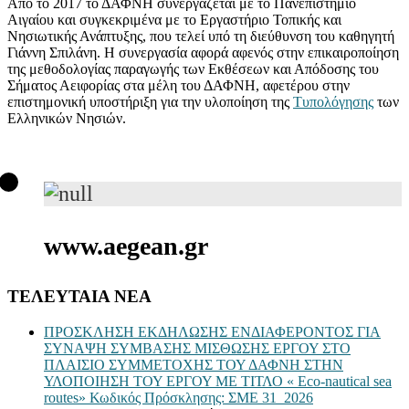
Από το 2017 το ΔΑΦΝΗ συνεργάζεται με το Πανεπιστήμιο
Αιγαίου και συγκεκριμένα με το Εργαστήριο Τοπικής και
Νησιωτικής Ανάπτυξης, που τελεί υπό τη διεύθυνση του καθηγητή
Γιάννη Σπιλάνη. Η συνεργασία αφορά αφενός στην επικαιροποίηση
της μεθοδολογίας παραγωγής των Εκθέσεων και Απόδοσης του
Σήματος Αειφορίας στα μέλη του ΔΑΦΝΗ, αφετέρου στην
επιστημονική υποστήριξη για την υλοποίηση της
Τυπολόγησης
των
Ελληνικών Νησιών.
www.aegean.gr
ΤΕΛΕΥΤΑΙΑ ΝΕΑ
ΠΡΟΣΚΛΗΣΗ ΕΚΔΗΛΩΣΗΣ ΕΝΔΙΑΦΕΡΟΝΤΟΣ ΓΙΑ
ΣΥΝΑΨΗ ΣΥΜΒΑΣΗΣ ΜΙΣΘΩΣΗΣ ΕΡΓΟΥ ΣΤΟ
ΠΛΑΙΣΙΟ ΣΥΜΜΕΤΟΧΗΣ ΤΟΥ ΔΑΦΝΗ ΣΤΗΝ
ΥΛΟΠΟΙΗΣΗ ΤΟΥ ΕΡΓΟΥ ΜΕ ΤΙΤΛΟ « Eco-nautical sea
routes» Κωδικός Πρόσκλησης: ΣΜΕ 31_2026