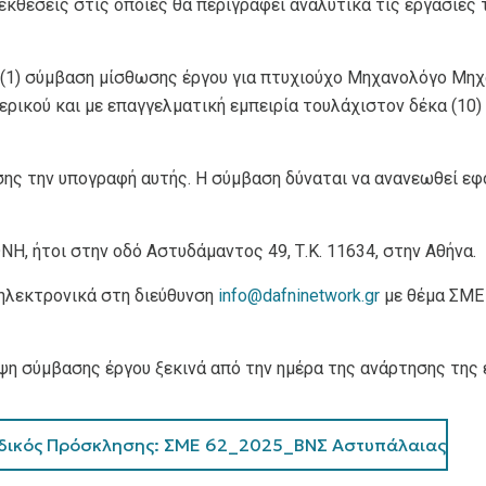
κθέσεις στις οποίες θα περιγράφει αναλυτικά τις εργασίες 
(1) σύμβαση μίσθωσης έργου για πτυχιούχο Μηχανολόγο Μηχ
ερικού και με επαγγελματική εμπειρία τουλάχιστον δέκα (10) 
νησης την υπογραφή αυτής. Η σύμβαση δύναται να ανανεωθεί ε
Η, ήτοι στην οδό Αστυδάμαντος 49, Τ.Κ. 11634, στην Αθήνα.
 ηλεκτρονικά στη διεύθυνση
info@dafninetwork.gr
με θέμα
ΣΜΕ 
ψη σύμβασης έργου ξεκινά από την ημέρα της ανάρτησης της
κός Πρόσκλησης: ΣΜΕ 62_2025_ΒΝΣ Αστυπάλαιας