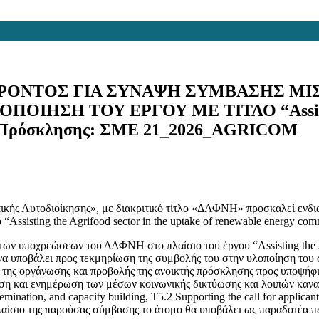
ΟΝΤΟΣ ΓΙΑ ΣΥΝΑΨΗ ΣΥΜΒΑΣΗΣ ΜΙΣ
Η ΤΟΥ ΕΡΓΟΥ ΜΕ ΤΙΤΛΟ “Assisting the
ός Πρόσκλησης: ΣΜΕ 21_2026_AGRICOM
κής Αυτοδιοίκησης», με διακριτικό τίτλο «ΔΑΦΝΗ» προσκαλεί ενδι
Assisting the Agrifood sector in the uptake of renewable energy 
ων υποχρεώσεων του ΔΑΦΝΗ στο πλαίσιο του έργου “Assisting the Agr
ι να υποβάλει προς τεκμηρίωση της συμβολής του στην υλοποίηση το
η της οργάνωσης και προβολής της ανοικτής πρόσκλησης προς υποψήφιε
ριση και ενημέρωση των μέσων κοινωνικής δικτύωσης και λοιπών κανα
nation, and capacity building, T5.2 Supporting the call for applican
το πλαίσιο της παρούσας σύμβασης το άτομο θα υποβάλει ως παραδοτέα πε