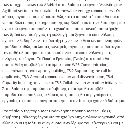
των υποχρεώσεων του ΔΑΦΝΗ στο πλαίσιο του έργου “Assisting the
Agrifood sector in the uptake of renewable energy communities”. Οι
κύριες εργασίες του ατόμου καθώς και τα παραδοτέα που θα πρέπει
να υποβάλει προς τεκμηρίωση της συμβολής του στην υλοποίηση του
σχετικού έργου αφορούν τη τεχνική και επιστημονική υποστήριξη
των δράσεων του έργου, τη συλλογή, επεξεργασία και ανάλυση
σχετικών δεδομένων, τη σύνταξη τεχνικών εκθέσεων και αναφορών
προόδου καθώς και λοιπές συναφείς εργασίες που απαιτούνται για
την ορθή υλοποίηση του φυσικού αντικειμένου ανάλογα με τις
ανάγκες του έργου. Τα Πακέτα Εργασίας (Tasks) στα οποία θα
απαιτηθεί η συμβολή του ατόμου είναι: WP5 Communication,
dissemination, and capacity building, T5.2 Supporting the call for
applicants, T5.3 General communication and dissemination, T5.4
Capacity building activities και T5.5 Collaboration with other initiatives.
Στο πλαίσιο της παρούσας σύμβασης το άτομο θα υποβάλει ως
παραδοτέα περιοδικές εκθέσεις στις οποίες θα περιγράφει τις
εργασίες τις οποίες πραγματοποίησε το αντίστοιχο χρονικό διάστημα.
Στο πλαίσιο της παρούσας Πρόσκλησης προκηρύσσεται μία (1)
σύμβαση μίσθωσης έργου για πτυχιούχο Μηχανολόγο Μηχανικό, από
ελληνικό ΑΕΙ ή ισότιμο αναγνωρισμένο ίδρυμα του εξωτερικού και με