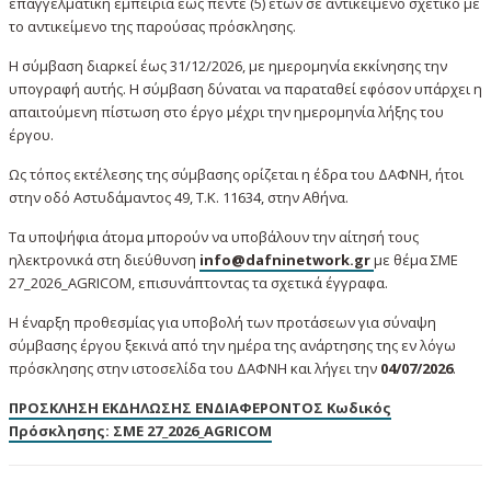
επαγγελματική εμπειρία έως πέντε (5) ετών σε αντικείμενο σχετικό με
το αντικείμενο της παρούσας πρόσκλησης.
Η σύμβαση διαρκεί έως 31/12/2026, με ημερομηνία εκκίνησης την
υπογραφή αυτής. Η σύμβαση δύναται να παραταθεί εφόσον υπάρχει η
απαιτούμενη πίστωση στο έργο μέχρι την ημερομηνία λήξης του
έργου.
Ως τόπος εκτέλεσης της σύμβασης ορίζεται η έδρα του ΔΑΦΝΗ, ήτοι
στην οδό Αστυδάμαντος 49, Τ.Κ. 11634, στην Αθήνα.
Τα υποψήφια άτομα μπορούν να υποβάλουν την αίτησή τους
ηλεκτρονικά στη διεύθυνση
info@dafninetwork.gr
με θέμα
ΣΜΕ
27_2026_AGRICOM, επισυνάπτοντας τα σχετικά έγγραφα.
Η έναρξη προθεσμίας για υποβολή των προτάσεων για σύναψη
σύμβασης έργου ξεκινά από την ημέρα της ανάρτησης της εν λόγω
πρόσκλησης στην ιστοσελίδα του ΔΑΦΝΗ και λήγει την
04/
07/2026
.
ΠΡΟΣΚΛΗΣΗ ΕΚΔΗΛΩΣΗΣ ΕΝΔΙΑΦΕΡΟΝΤΟΣ Κωδικός
Πρόσκλησης: ΣΜΕ 27_2026_AGRICOM