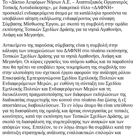
Το «Δίκτυο Αειφόρων Νήσων Α.Ε. – Αναπτυξιακός Οργανισμός
Τοπικής Αυτοδιοίκησης», με διακριτικό τίτλο «ΔΑΦΝΗ»
προσκαλεί ενδιαφερόμενα άτομα με τα κατάλληλα προσόντα να
υποβάλουν αίτηση εκδήλωσης ενδιαφέροντος για σύναψη
Σύμβασης Μίσθωσης Έργου, με σκοπό τη συμβολή στην ομάδα
εκπόνησης Τοπικών Σχεδίων Δράσης για τα νησιά Αγαθονήσι,
Ανάφη και Μεγανήσι.
Αντικείμενο της παρούσας σύμβασης είναι η συμβολή στην
κάλυψη των υποχρεώσεων του ΔΑΦΝΗ στο πλαίσιο εκπόνησης
Τοπικών Σχεδίων Δράσης για τα νησιά Αγαθονήσι, Ανάφη και
Μεγανήσι. Οι κύριες εργασίες του ατόμου καθώς και τα παραδοτέα
που θα πρέπει να υποβάλει προς τεκμηρίωση της συμβολής του
στην υλοποίηση του σχετικού έργου αφορούν την ανάληψη ρόλου
Επικεφαλής Εμπειρογνώμονα Σχεδίου Εμπλοκής Πολιτών και
Ενδιαφερόμενων Μερών, με ευθύνη τη σύνταξη του Σχεδίου
Εμπλοκής Πολιτών και Ενδιαφερόμενων Μερών και τη
διευκόλυνση πραγματοποίησης των διάφορων εκδηλώσεων της
διαδικασίας συμμετοχής του κοινού στο πλαίσιο δια ζώσης ή εξ
αποστάσεως διαβουλεύσεων. Το εν λόγω άτομο θα είναι υπεύθυνο
για τη διασφάλιση της ομαλής και άρτιας συνεργασίας με τοπικές
κοινότητες, κατά την εκπόνηση των Τοπικών Σχεδίων Δράσης, με
σκοπό τη διασφάλιση της συμπερίληψης των αναγκών και των
απόψεών τους. Επιπλέον, το εν λόγω άτομο θα συμβάλει κατά την
ανάπτυξη στρατηγικής ανάλυσης εναλλακτικών επιλογών και