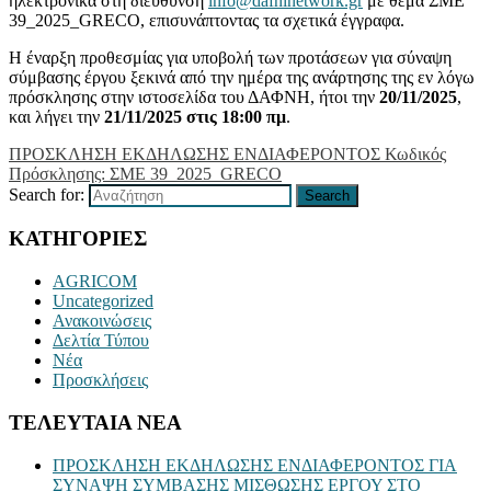
ηλεκτρονικά στη διεύθυνση
info@dafninetwork.gr
με θέμα
ΣΜΕ
39_2025_GRECO, επισυνάπτοντας τα σχετικά έγγραφα.
Η έναρξη προθεσμίας για υποβολή των προτάσεων για σύναψη
σύμβασης έργου ξεκινά από την ημέρα της ανάρτησης της εν λόγω
πρόσκλησης στην ιστοσελίδα του ΔΑΦΝΗ, ήτοι
την
20/11/2025
,
και λήγει την
21/11/2025 στις 18:00 πμ
.
ΠΡΟΣΚΛΗΣΗ ΕΚΔΗΛΩΣΗΣ ΕΝΔΙΑΦΕΡΟΝΤΟΣ Κωδικός
Πρόσκλησης: ΣΜΕ 39_2025_GRECO
Search for:
Search
ΚΑΤΗΓΟΡΙΕΣ
AGRICOM
Uncategorized
Ανακοινώσεις
Δελτία Τύπου
Νέα
Προσκλήσεις
ΤΕΛΕΥΤΑΙΑ ΝΕΑ
ΠΡΟΣΚΛΗΣΗ ΕΚΔΗΛΩΣΗΣ ΕΝΔΙΑΦΕΡΟΝΤΟΣ ΓΙΑ
ΣΥΝΑΨΗ ΣΥΜΒΑΣΗΣ ΜΙΣΘΩΣΗΣ ΕΡΓΟΥ ΣΤΟ