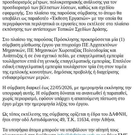
προσδιορισμός μέτρων, πολυκριτηριακής ανάλυσης για τον
προσδιορισμό των βέλτιστων λύσεων, καθώς και σχεδίου
εφαρμογής. Στο πλαίσιο της παρούσας σύμβασης το άτομο θα
υποβάλει ως παραδοτέο «Έκθεση Εργασιών» με την οποία θα
περιγράφονται περιληπτικά οι εργασίες που εκτέλεσε στο πλαίσιο
εκπόνησης των αντίστοιχων Τοπικών Σχεδίων Δράσης.
Στο πλαίσιο της παρούσας Πρόσκλησης προκηρύσσεται μία (1)
σύμβαση μίσθωσης έργου για πτυχιούχο ΠΕ Αρχιτεκτόνων
Μηχανικών, ΠΕ Μηχανικών Χωροταξίας Πολεοδομίας και
Ανάπτυξης ή σε ένα σχετικό πεδίο, με επαγγελματική εμπειρία
τουλάχιστον επτά έτη γενικής επαγγελματικής εμπειρίας. Επιπλέον
ειδική επαγγελματική εμπειρία τουλάχιστον τρία έτη στον τομέα
της εμπλοκής κοινοτήτων, δημόσιας προβολής ή διαχείρισης
ενδιαφερόμενων μερών.
Η σύμβαση διαρκεί έως 22/05/2026, με ημερομηνία εκκίνησης την
υπογραφή αυτής. Η σύμβαση δύναται να ανανεωθεί ή παραταθεί,
χωρίς περιορισμό, εφόσον υπάρχει η απαιτούμενη πίστωση στο
έργο μέχρι την ημερομηνία λήξης του έργου.
Ως τόπος εκτέλεσης της σύμβασης ορίζεται η έδρα του ΔΑΦΝΗ,
ήτοι στην οδό Αστυδάμαντος 49, Τ.Κ. 11634, στην Αθήνα.
Τα υποψήφια άτομα μπορούν να υποβάλουν την αίτησή τους