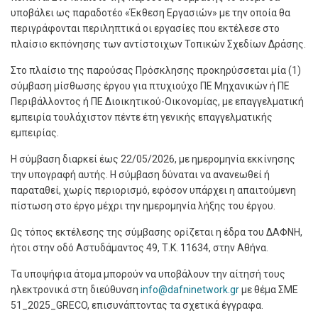
υποβάλει ως παραδοτέο «Έκθεση Εργασιών» με την οποία θα
περιγράφονται περιληπτικά οι εργασίες που εκτέλεσε στο
πλαίσιο εκπόνησης των αντίστοιχων Τοπικών Σχεδίων Δράσης.
Στο πλαίσιο της παρούσας Πρόσκλησης προκηρύσσεται μία (1)
σύμβαση μίσθωσης έργου για πτυχιούχο ΠΕ Μηχανικών ή ΠΕ
Περιβάλλοντος ή ΠΕ Διοικητικού-Οικονομίας, με επαγγελματική
εμπειρία τουλάχιστον πέντε έτη γενικής επαγγελματικής
εμπειρίας.
Η σύμβαση διαρκεί έως 22/05/2026, με ημερομηνία εκκίνησης
την υπογραφή αυτής. Η σύμβαση δύναται να ανανεωθεί ή
παραταθεί, χωρίς περιορισμό, εφόσον υπάρχει η απαιτούμενη
πίστωση στο έργο μέχρι την ημερομηνία λήξης του έργου.
Ως τόπος εκτέλεσης της σύμβασης ορίζεται η έδρα του ΔΑΦΝΗ,
ήτοι στην οδό Αστυδάμαντος 49, Τ.Κ. 11634, στην Αθήνα.
Τα υποψήφια άτομα μπορούν να υποβάλουν την αίτησή τους
ηλεκτρονικά στη διεύθυνση
info@dafninetwork.gr
με θέμα
ΣΜΕ
51_2025_GRECO, επισυνάπτοντας τα σχετικά έγγραφα.