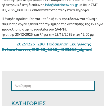
ηλεκτρονικά στη διεύθυνση
info@dafninetwork.gr
με θέμα ΣΜΕ
83_2025_HiHELIOS
, επισυνάπτοντας τα σχετικά έγγραφα.
Η έναρξη προθεσμίας για υποβολή των προτάσεων για σύναψη
σύμβασης έργου ξεκινά από την ημέρα της ανάρτησης της εν λόγω
πρόσκλησης στην ιστοσελίδα του ΔΑΦΝΗ,
ήτοι την
23/12/2025,
και λήγει την
23
/12/2025 στις 12:00 μμ
.
20251223_290_Πρόσκληση Εκδήλωσης
Ενδιαφέροντος ΣΜΕ 83_2025_HiHELIOS_signed
SEARCH
SEARCH
FOR:
ΚΑΤΗΓΟΡΙΕΣ