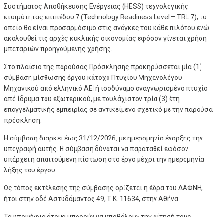
Συστήματος Αποθήκευσης Ενέργειας (HESS) τεχνολογικής
ετοιμότητας επιπέδου 7 (Technology Readiness Level – TRL 7), το
οποίο θα είναι προσαρμόσιμο στις ανάγκες του κάθε πιλότου ενώ
ακολουθεί τις αρχές κυκλικής οικονομίας εφόσον γίνεται χρήση
μπαταριών προηγούμενης χρήσης.
Στο πλαίσιο της παρούσας Πρόσκλησης προκηρύσσεται μία (1)
σύμβαση μίσθωσης έργου κάτοχο Πτυχίου Μηχανολόγου
Μηχανικού από ελληνικό ΑΕΙ ή ισοδύναμο αναγνωρισμένο πτυχίο
από ίδρυμα του εξωτερικού, με τουλάχιστον τρία (3) έτη
επαγγελματικής εμπειρίας σε αντικείμενο σχετικό με την παρούσα
πρόσκληση.
Η σύμβαση διαρκεί έως 31/12/2026, με ημερομηνία έναρξης την
υπογραφή αυτής. Η σύμβαση δύναται να παραταθεί εφόσον
υπάρχει η απαιτούμενη πίστωση στο έργο μέχρι την ημερομηνία
λήξης του έργου.
Ως τόπος εκτέλεσης της σύμβασης ορίζεται η έδρα του ΔΑΦΝΗ,
ήτοι στην οδό Αστυδάμαντος 49, Τ.Κ. 11634, στην Αθήνα
Τα υποψήφια άτομα μπορούν να υποβάλουν την αίτησή τους