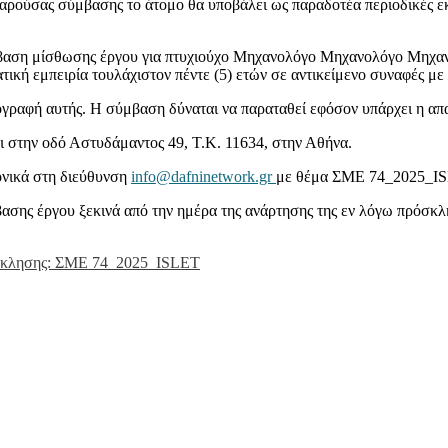
αρούσας σύμβασης το άτομο θα υποβάλει ως παραδοτέα περιοδικές εκθέ
βαση μίσθωσης έργου για πτυχιούχο Μηχανολόγο Μηχανολόγο Μηχανι
ική εμπειρία τουλάχιστον πέντε (5) ετών σε αντικείμενο συναφές με
γραφή αυτής. Η σύμβαση δύναται να παραταθεί εφόσον υπάρχει η απα
ι στην οδό Αστυδάμαντος 49, Τ.Κ. 11634, στην Αθήνα.
ονικά στη διεύθυνση
info@dafninetwork.gr
με θέμα
ΣΜΕ 74_2025_ISL
ασης έργου ξεκινά από την ημέρα της ανάρτησης της εν λόγω πρόσκ
ησης: ΣΜΕ 74_2025_ISLET