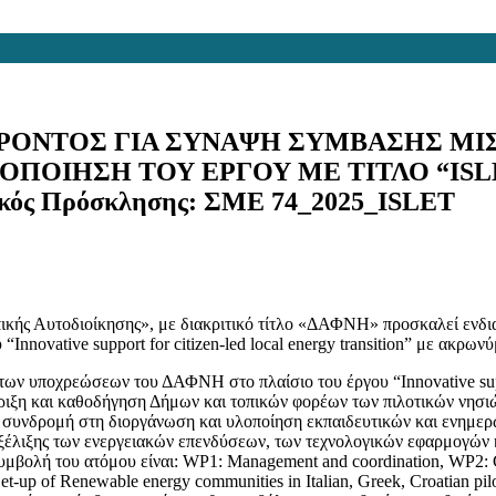
ΟΝΤΟΣ ΓΙΑ ΣΥΝΑΨΗ ΣΥΜΒΑΣΗΣ ΜΙΣ
ΟΠΟΙΗΣΗ ΤΟΥ ΕΡΓΟΥ ΜΕ ΤΙΤΛΟ “I
 Πρόσκλησης: ΣΜΕ 74_2025_ISLET
κής Αυτοδιοίκησης», με διακριτικό τίτλο «ΔΑΦΝΗ» προσκαλεί ενδι
novative support for citizen-led local energy transition” με ακρων
ων υποχρεώσεων του ΔΑΦΝΗ στο πλαίσιο του έργου “Innovative support
ήριξη και καθοδήγηση Δήμων και τοπικών φορέων των πιλοτικών νησι
 συνδρομή στη διοργάνωση και υλοποίηση εκπαιδευτικών και ενημερ
εξέλιξης των ενεργειακών επενδύσεων, των τεχνολογικών εφαρμογών
μβολή του ατόμου είναι: WP1: Management and coordination, WP2: Capa
 of Renewable energy communities in Italian, Greek, Croatian pilot isl