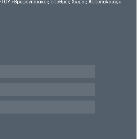
ΟΥ «Βρεφονηπιακός σταθμός Χώρας Αστυπάλαιας»