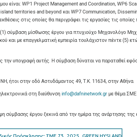
ου είναι: WP1 Project Management and Coordination, WP6 Scal
EU island territories and beyond και WP7 Communication, Dissem
κθέσεις στις οποίες θα περιγράφει τις εργασίες τις οποίες
(1) σύμβαση μίσθωσης έργου για πτυχιούχο Μηχανολόγο Μηχα
ού και με επαγγελματική εμπειρία τουλάχιστον πέντε (5) ετώ
ης την υπογραφή αυτής. Η σύμβαση δύναται να παραταθεί εφό
Η, ήτοι στην οδό Αστυδάμαντος 49, Τ.Κ. 11634, στην Αθήνα.
 ηλεκτρονικά στη διεύθυνση
info@dafninetwork.gr
με θέμα
ΣΜΕ
ψη σύμβασης έργου ξεκινά από την ημέρα της ανάρτησης τη
κός Πρόσκλησης: ΣΜΕ 73_2025_GREEN HYSLAND