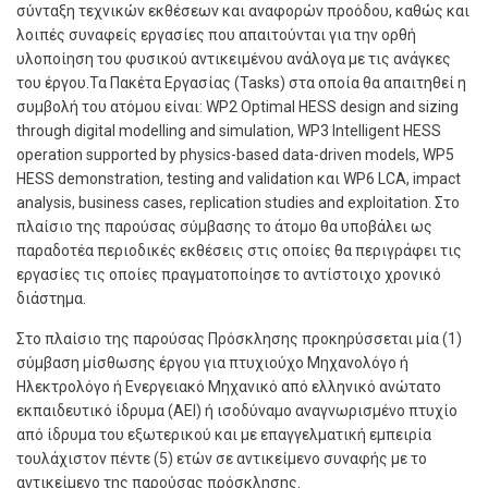
σύνταξη τεχνικών εκθέσεων και αναφορών προόδου, καθώς και
λοιπές συναφείς εργασίες που απαιτούνται για την ορθή
υλοποίηση του φυσικού αντικειμένου ανάλογα με τις ανάγκες
του έργου.Τα Πακέτα Εργασίας (Tasks) στα οποία θα απαιτηθεί η
συμβολή του ατόμου είναι: WP2 Optimal HESS design and sizing
through digital modelling and simulation, WP3 Intelligent HESS
operation supported by physics-based data-driven models, WP5
HESS demonstration, testing and validation και WP6 LCA, impact
analysis, business cases, replication studies and exploitation. Στο
πλαίσιο της παρούσας σύμβασης το άτομο θα υποβάλει ως
παραδοτέα περιοδικές εκθέσεις στις οποίες θα περιγράφει τις
εργασίες τις οποίες πραγματοποίησε το αντίστοιχο χρονικό
διάστημα.
Στο πλαίσιο της παρούσας Πρόσκλησης προκηρύσσεται μία (1)
σύμβαση μίσθωσης έργου για πτυχιούχο Μηχανολόγο ή
Ηλεκτρολόγο ή Ενεργειακό Μηχανικό από ελληνικό ανώτατο
εκπαιδευτικό ίδρυμα (ΑΕΙ) ή ισοδύναμο αναγνωρισμένο πτυχίο
από ίδρυμα του εξωτερικού και με επαγγελματική εμπειρία
τουλάχιστον πέντε (5) ετών σε αντικείμενο συναφής με το
αντικείμενο της παρούσας πρόσκλησης.