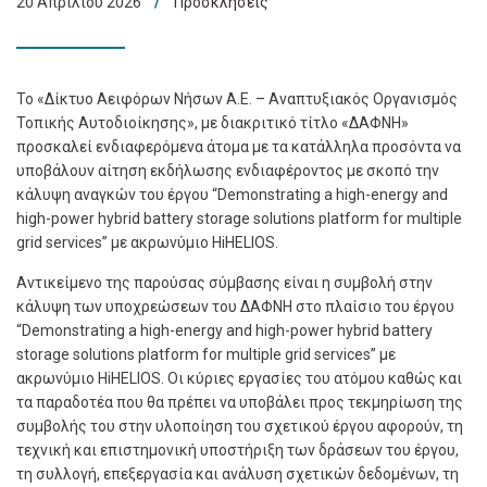
20 Απριλίου 2026
Προσκλήσεις
Το «Δίκτυο Αειφόρων Νήσων Α.Ε. – Αναπτυξιακός Οργανισμός
Τοπικής Αυτοδιοίκησης», με διακριτικό τίτλο «ΔΑΦΝΗ»
προσκαλεί ενδιαφερόμενα άτομα με τα κατάλληλα προσόντα να
υποβάλουν αίτηση εκδήλωσης ενδιαφέροντος με σκοπό την
κάλυψη αναγκών του έργου “Demonstrating a high-energy and
high-power hybrid battery storage solutions platform for multiple
grid services” με ακρωνύμιο HiHELIOS.
Αντικείμενο της παρούσας σύμβασης είναι η συμβολή στην
κάλυψη των υποχρεώσεων του ΔΑΦΝΗ στο πλαίσιο του έργου
“Demonstrating a high-energy and high-power hybrid battery
storage solutions platform for multiple grid services” με
ακρωνύμιο HiHELIOS. Οι κύριες εργασίες του ατόμου καθώς και
τα παραδοτέα που θα πρέπει να υποβάλει προς τεκμηρίωση της
συμβολής του στην υλοποίηση του σχετικού έργου αφορούν, τη
τεχνική και επιστημονική υποστήριξη των δράσεων του έργου,
τη συλλογή, επεξεργασία και ανάλυση σχετικών δεδομένων, τη