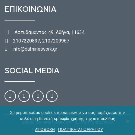
ΕΠΙΚΟΙΝΩΝΙΑ
Αστυδάμαντος 49, Αθήνα, 11634
2107220837, 2107209967
info@dafninetwork.gr
SOCIAL MEDIA
Χρησιμοποιούμε cookies προκειμένου να σας παρέχουμε την
καλύτερη δυνατή εμπειρία χρήσης της ιστοσελίδας
©2026 DAFNINETWORK.GR | ALL RIGHTS RESERVED
DEVELOPED & DESIGNED BY
HIREMYCODE
ΑΠΟΔΟΧΗ
ΠΟΛΙΤΙΚΗ ΑΠΟΡΡΗΤΟΥ