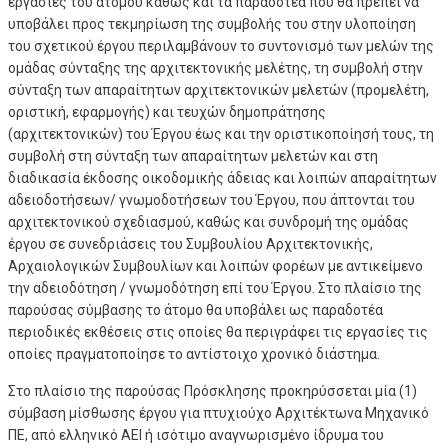
εργασίες του ατόμου καθώς και τα παραδοτέα που θα πρέπει να
υποβάλει προς τεκμηρίωση της συμβολής του στην υλοποίηση
του σχετικού έργου περιλαμβάνουν το συντονισμό των μελών της
ομάδας σύνταξης της αρχιτεκτονικής μελέτης, τη συμβολή στην
σύνταξη των απαραίτητων αρχιτεκτονικών μελετών (προμελέτη,
οριστική, εφαρμογής) και τευχών δημοπράτησης
(αρχιτεκτονικών) του Έργου έως και την οριστικοποίησή τους, τη
συμβολή στη σύνταξη των απαραίτητων μελετών και στη
διαδικασία έκδοσης οικοδομικής άδειας και λοιπών απαραίτητων
αδειοδοτήσεων/ γνωμοδοτήσεων του Έργου, που άπτονται του
αρχιτεκτονικού σχεδιασμού, καθώς και συνδρομή της ομάδας
έργου σε συνεδριάσεις του Συμβουλίου Αρχιτεκτονικής,
Αρχαιολογικών Συμβουλίων και λοιπών φορέων με αντικείμενο
την αδειοδότηση / γνωμοδότηση επί του Έργου. Στο πλαίσιο της
παρούσας σύμβασης το άτομο θα υποβάλει ως παραδοτέα
περιοδικές εκθέσεις στις οποίες θα περιγράφει τις εργασίες τις
οποίες πραγματοποίησε το αντίστοιχο χρονικό διάστημα.
Στο πλαίσιο της παρούσας Πρόσκλησης προκηρύσσεται μία (1)
σύμβαση μίσθωσης έργου για πτυχιούχο Αρχιτέκτωνα Μηχανικό
ΠΕ, από ελληνικό ΑΕΙ ή ισότιμο αναγνωρισμένο ίδρυμα του