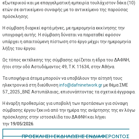
εξωτερικού και με επαγγελματική εμπειρία τουλάχιστον δέκα (10)
ετών σε αντικείμενο συναφής με το αντικείμενο της παρούσας
πρόσκλησης.
Η σύμβαση διαρκεί εφτά μήνες, με ημερομηνία εκκίνησης την
υπογραφή αυτής. Η σύμβαση δύναται να παραταθεί εφόσον
υπάρχει η απαιτούμενη πίστωση στο έργο μέχρι την ημερομηνία
λήξης του έργου.
Ως τόπος εκτέλεσης της σύμβασης ορίζεται η έδρα του ΔΑΦΝΗ,
ήτοι στην οδό Αστυδάμαντος 49, Τ.Κ. 11634, στην Αθήνα.
Τα υποψήφια άτομα μπορούν να υποβάλουν την αίτησή τους
ηλεκτρονικά στη διεύθυνση
info@dafninetwork.gr
με θέμα ΣΜΕ
57_2025_ΒΝΣ Αστυπάλαιας
, επισυνάπτοντας τα σχετικά έγγραφα.
Η έναρξη προθεσμίας για υποβολή των προτάσεων για σύναψη
σύμβασης έργου ξεκινά από την ημέρα της ανάρτησης της εν λόγω
πρόσκλησης στην ιστοσελίδα του ΔΑΦΝΗ και λήγει
την
19/
05/2026
.
ΠΡΟΣΚΛΗΣΗ ΕΚΔΗΛΩΣΗΣ ΕΝΔΙΑΦΕΡΟΝΤΟΣ