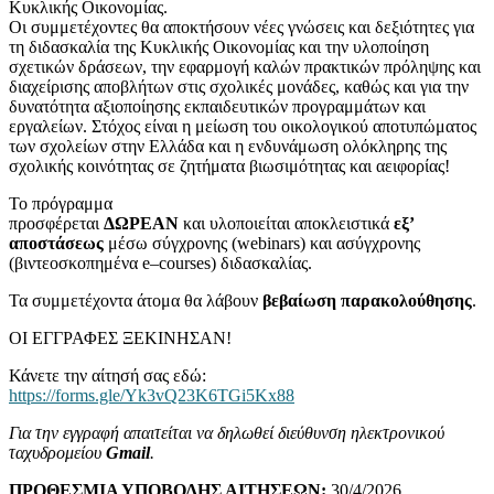
Κυκλικής Οικονομίας.
Οι συμμετέχοντες θα αποκτήσουν νέες γνώσεις και δεξιότητες για
τη διδασκαλία της Κυκλικής Οικονομίας και την υλοποίηση
σχετικών δράσεων, την εφαρμογή καλών πρακτικών πρόληψης και
διαχείρισης αποβλήτων στις σχολικές μονάδες, καθώς και για την
δυνατότητα αξιοποίησης εκπαιδευτικών προγραμμάτων και
εργαλείων. Στόχος είναι η μείωση του οικολογικού αποτυπώματος
των σχολείων στην Ελλάδα και η ενδυνάμωση ολόκληρης της
σχολικής κοινότητας σε ζητήματα βιωσιμότητας και αειφορίας!
Το πρόγραμμα
προσφέρεται
ΔΩΡΕΑΝ
και υλοποιείται αποκλειστικά
εξ’
αποστάσεως
μέσω σύγχρονης (
webinars
) και ασύγχρονης
(βιντεοσκοπημένα
e
–
courses
) διδασκαλίας.
Τα συμμετέχοντα άτομα θα λάβουν
βεβαίωση παρακολούθησης
.
ΟΙ ΕΓΓΡΑΦΕΣ ΞΕΚΙΝΗΣΑΝ!
Κάνετε την αίτησή σας εδώ:
https://forms.gle/Yk3vQ23K6TGi5Kx88
Για την εγγραφή απαιτείται να δηλωθεί διεύθυνση ηλεκτρονικού
ταχυδρομείου
Gmail
.
ΠΡΟΘΕΣΜΙΑ ΥΠΟΒΟΛΗΣ ΑΙΤΗΣΕΩΝ:
30/4/2026