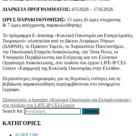
ΔΙΑΡΚΕΙΑ ΠΡΟΓΡΑΜΜΑΤΟΣ:
6/5/2026 – 17/6/2026
ΩΡΕΣ ΠΑΡΑΚΟΛΟΥΘΗΣΗΣ:
13 ώρες (6 ώρες σύγχρονης
& 7 ώρες ασύγχρονης παρακολούθησης)
Το πρόγραμμα
E
–
learning
«Κυκλική Οικονομία για Επαγγελματίες
Τουρισμού» υλοποιείται από το Δίκτυο Αειφόρων Νήσων
(ΔΑΦΝΗ), το Πράσινο Ταμείο, το Χαροκόπειο Πανεπιστήμιο,
την Οικολογική Εταιρεία Ανακύκλωσης, την Terra N
ova, το
Υπουργείο Περιβάλλοντος και Ενέργειας και τον Ελληνικό
Οργανισμό Ανακύκλωσης,
στο πλαίσιο του έργου LIFE-IP CEI-
Greece «Εφαρμογή της Κυκλικής Οικονομίας στην Ελλάδα»
.
Περισσότερες πληροφορίες για τις θεματικές ενότητες και τη
βεβαίωση παρακολούθηση περιλαμβάνονται στο συνημμένο
έγγραφο.
Πρόσκληση: e-learning «Κυκλική Οικονομία για Εκπαιδευτικούς»
στο πλαίσιο του LIFE-IP CEI-Greece
Search for:
Search
ΚΑΤΗΓΟΡΙΕΣ
AGRICOM