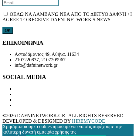
ΘΕΛΩ ΝΑ ΛΑΜΒΑΝΩ ΝΕΑ ΑΠΟ ΤΟ ΔΙΚΤΥΟ ΔΑΦΝΗ / I
AGREE TO RECEIVE DAFNI NETWORK'S NEWS
ΕΠΙΚΟΙΝΩΝΙΑ
Αστυδάμαντος 49, Αθήνα, 11634
2107220837, 2107209967
info@dafninetwork.gr
SOCIAL MEDIA
©2026 DAFNINETWORK.GR | ALL RIGHTS RESERVED
DEVELOPED & DESIGNED BY
HIREMYCODE
Χρησιμοποιούμε cookies προκειμένου να σας παρέχουμε την
καλύτερη δυνατή εμπειρία χρήσης της