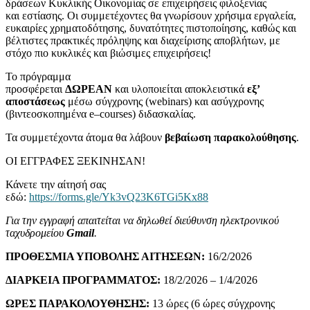
δράσεων Κυκλικής Οικονομίας σε επιχειρήσεις φιλοξενίας
και εστίασης. Οι συμμετέχοντες θα γνωρίσουν χρήσιμα εργαλεία,
ευκαιρίες χρηματοδότησης, δυνατότητες πιστοποίησης, καθώς και
βέλτιστες πρακτικές πρόληψης και διαχείρισης αποβλήτων, με
στόχο πιο κυκλικές και βιώσιμες επιχειρήσεις!
Το πρόγραμμα
προσφέρεται
ΔΩΡΕΑΝ
και υλοποιείται αποκλειστικά
εξ’
αποστάσεως
μέσω σύγχρονης (
webinars
) και ασύγχρονης
(βιντεοσκοπημένα
e
–
courses
) διδασκαλίας.
Τα συμμετέχοντα άτομα θα λάβουν
βεβαίωση παρακολούθησης
.
ΟΙ ΕΓΓΡΑΦΕΣ ΞΕΚΙΝΗΣΑΝ!
Κάνετε την αίτησή σας
εδώ:
https://forms.gle/Yk3vQ23K6TGi5Kx88
Για την εγγραφή απαιτείται να δηλωθεί διεύθυνση ηλεκτρονικού
ταχυδρομείου
Gmail
.
ΠΡΟΘΕΣΜΙΑ ΥΠΟΒΟΛΗΣ ΑΙΤΗΣΕΩΝ:
16/2/2026
ΔΙΑΡΚΕΙΑ ΠΡΟΓΡΑΜΜΑΤΟΣ:
18/2/2026 – 1/4/2026
ΩΡΕΣ ΠΑΡΑΚΟΛΟΥΘΗΣΗΣ:
13 ώρες (6 ώρες σύγχρονης