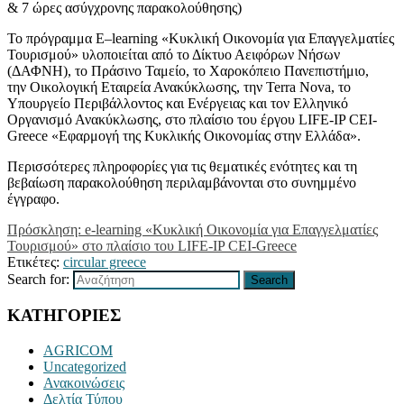
& 7 ώρες ασύγχρονης παρακολούθησης)
Το πρόγραμμα
E
–
learning
«Κυκλική Οικονομία για Επαγγελματίες
Τουρισμού» υλοποιείται από το Δίκτυο Αειφόρων Νήσων
(ΔΑΦΝΗ), το Πράσινο Ταμείο, το Χαροκόπειο Πανεπιστήμιο,
την Οικολογική Εταιρεία Ανακύκλωσης, την Terra N
ova, το
Υπουργείο Περιβάλλοντος και Ενέργειας και τον Ελληνικό
Οργανισμό Ανακύκλωσης,
στο πλαίσιο του έργου LIFE-IP CEI-
Greece «Εφαρμογή της Κυκλικής Οικονομίας στην Ελλάδα»
.
Περισσότερες πληροφορίες για τις θεματικές ενότητες και τη
βεβαίωση παρακολούθηση περιλαμβάνονται στο συνημμένο
έγγραφο.
Πρόσκληση: e-learning «Κυκλική Οικονομία για Επαγγελματίες
Τουρισμού» στο πλαίσιο του LIFE-IP CEI-Greece
Ετικέτες:
circular greece
Search for:
Search
ΚΑΤΗΓΟΡΙΕΣ
AGRICOM
Uncategorized
Ανακοινώσεις
Δελτία Τύπου