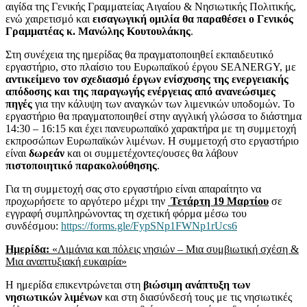
αιγίδα της Γενικής Γραμματείας Αιγαίου & Νησιωτικής Πολιτικής,
ενώ χαιρετισμό και
εισαγωγική ομιλία θα παραθέσει ο Γενικός
Γραμματέας κ. Μανώλης Κουτουλάκης
.
Στη συνέχεια της ημερίδας θα πραγματοποιηθεί εκπαιδευτικό
εργαστήριο, στο πλαίσιο του Ευρωπαϊκού έργου SEANERGY, με
αντικείμενο τον σχεδιασμό έργων ενίσχυσης της ενεργειακής
απόδοσης και της παραγωγής ενέργειας από ανανεώσιμες
πηγές
για την κάλυψη των αναγκών των λιμενικών υποδομών. Το
εργαστήριο θα πραγματοποιηθεί στην αγγλική γλώσσα το διάστημα
14:30 – 16:15 και έχει πανευρωπαϊκό χαρακτήρα με τη συμμετοχή
εκπροσώπων Ευρωπαϊκών λιμένων. Η συμμετοχή στο εργαστήριο
είναι
δωρεάν
και οι συμμετέχοντες/ουσες θα λάβουν
πιστοποιητικό παρακολούθησης
.
Για τη συμμετοχή σας στο εργαστήριο είναι απαραίτητο να
προχωρήσετε το αργότερο μέχρι την
Τετάρτη 19 Μαρτίου
σε
εγγραφή συμπληρώνοντας τη σχετική φόρμα μέσω του
συνδέσμου:
https://forms.gle/FypSNp1FWNp1rUcs6
Ημερίδα:
«Λιμάνια και πόλεις νησιών – Μια συμβιωτική σχέση &
Μια αναπτυξιακή ευκαιρία»
Η ημερίδα επικεντρώνεται στη
βιώσιμη ανάπτυξη των
νησιωτικών λιμένων
και στη διασύνδεσή τους με τις νησιωτικές