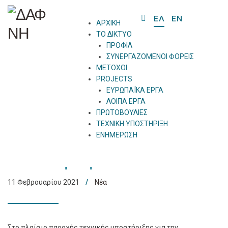
ΕΛ
EN
ΑΡΧΙΚΗ
ΤΟ ΔΙΚΤΥΟ
ΠΡΟΦΙΛ
ΣΥΝΕΡΓΑΖΟΜΕΝΟΙ ΦΟΡΕΙΣ
Ενημέρωση
ΜΕΤΟΧΟΙ
PROJECTS
ΕΥΡΩΠΑΪΚΑ ΕΡΓΑ
ΛΟΙΠΑ ΕΡΓΑ
ΠΡΩΤΟΒΟΥΛΙΕΣ
ΤΕΧΝΙΚΗ ΥΠΟΣΤΗΡΙΞΗ
ΕΝΗΜΕΡΩΣΗ
O
Αποστολή στην Αστυπάλαια
Mo
11 Φεβρουαρίου 2021
Νέα
M
Στο πλαίσιο παροχής τεχνικής υποστήριξης για την