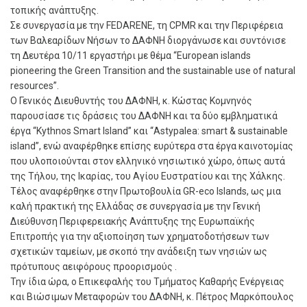
τοπικής ανάπτυξης.
Σε συνεργασία με την FEDARENE, τη CPMR και την Περιφέρεια
των Βαλεαρίδων Νήσων το ΔΑΦΝΗ διοργάνωσε και συντόνισε
τη Δευτέρα 10/11 εργαστήρι με θέμα “European islands
pioneering the Green Transition and the sustainable use of natural
resources”.
Ο Γενικός Διευθυντής του ΔΑΦΝΗ, κ. Κώστας Κομνηνός
παρουσίασε τις δράσεις του ΔΑΦΝΗ και τα δύο εμβληματικά
έργα “Kythnos Smart Island” και “Astypalea: smart & sustainable
island”, ενώ αναφέρθηκε επίσης ευρύτερα στα έργα καινοτομίας
που υλοποιούνται στον ελληνικό νησιωτικό χώρο, όπως αυτά
της Τήλου, της Ικαρίας, του Αγίου Ευστρατίου και της Χάλκης.
Τέλος αναφέρθηκε στην Πρωτοβουλία GR-eco Islands, ως μια
καλή πρακτική της Ελλάδας σε συνεργασία με την Γενική
Διεύθυνση Περιφερειακής Ανάπτυξης της Ευρωπαϊκής
Επιτροπής για την αξιοποίηση των χρηματοδοτήσεων των
σχετικών ταμείων, με σκοπό την ανάδειξη των νησιών ως
πρότυπους αειφόρους προορισμούς .
Την ίδια ώρα, ο Επικεφαλής του Τμήματος Καθαρής Ενέργειας
και Βιώσιμων Μεταφορών του ΔΑΦΝΗ, κ. Πέτρος Μαρκόπουλος