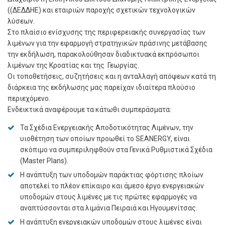
((ΔΕΔΔΗΕ) και εταιριών παροχής σχετικών τεχνολογικών
λύσεων.
Στο πλαίσιο ενίσχυσης της περιφερειακής συνεργασίας των
λιμένων για την εφαρμογή στρατηγικών πράσινης μετάβασης
την εκδήλωση, παρακολούθησαν διαδικτυακά εκπρόσωποι
λιμένων της Κροατίας και της Γεωργίας.
Οι τοποθετήσεις, συζητήσεις και η ανταλλαγή απόψεων κατά τη
διάρκεια της εκδήλωσης μας παρείχαν ιδιαίτερα πλούσιο
περιεχόμενο.
Ενδεικτικά αναφέρουμε τα κάτωθι συμπεράσματα:
Τα Σχέδια Ενεργειακής Αποδοτικότητας Λιμένων, την
υιοθέτηση των οποίων προωθεί το SEANERGY, είναι
σκόπιμο να συμπεριληφθούν στα Γενικά Ρυθμιστικά Σχέδια
(Master Plans).
Η ανάπτυξη των υποδομών παράκτιας φόρτισης πλοίων
αποτελεί το πλέον επίκαιρο και άμεσο έργο ενεργειακών
υποδομών στους λιμένες με τις πρώτες εφαρμογές να
αναπτύσσονται στα λιμάνια Πειραιά και Ηγουμενίτσας.
Η ανάπτυξη ενεργειακών υποδομών στους λιμένες είναι