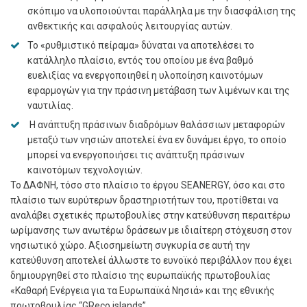
σκόπιμο να υλοποιούνται παράλληλα με την διασφάλιση της
ανθεκτικής και ασφαλούς λειτουργίας αυτών.
Το «ρυθμιστικό πείραμα» δύναται να αποτελέσει το
κατάλληλο πλαίσιο, εντός του οποίου με ένα βαθμό
ευελιξίας να ενεργοποιηθεί η υλοποίηση καινοτόμων
εφαρμογών για την πράσινη μετάβαση των λιμένων και της
ναυτιλίας.
Η ανάπτυξη πράσινων διαδρόμων θαλάσσιων μεταφορών
μεταξύ των νησιών αποτελεί ένα εν δυνάμει έργο, το οποίο
μπορεί να ενεργοποιήσει τις ανάπτυξη πράσινων
καινοτόμων τεχνολογιών.
Το ΔΑΦΝΗ, τόσο στο πλαίσιο το έργου SEANERGY, όσο και στο
πλαίσιο των ευρύτερων δραστηριοτήτων του, προτίθεται να
αναλάβει σχετικές πρωτοβουλίες στην κατεύθυνση περαιτέρω
ωρίμανσης των ανωτέρω δράσεων με ιδιαίτερη στόχευση στον
νησιωτικό χώρο. Αξιοσημείωτη συγκυρία σε αυτή την
κατεύθυνση αποτελεί άλλωστε το ευνοϊκό περιβάλλον που έχει
δημιουργηθεί στο πλαίσιο της ευρωπαϊκής πρωτοβουλίας
«Καθαρή Ενέργεια για τα Ευρωπαϊκά Νησιά» και της εθνικής
πρωτοβουλίας “GReco islands”.