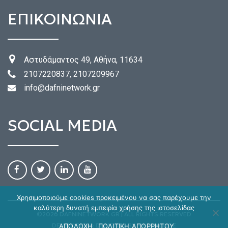
ΕΠΙΚΟΙΝΩΝΙΑ
Αστυδάμαντος 49, Αθήνα, 11634
2107220837, 2107209967
info@dafninetwork.gr
SOCIAL MEDIA
Χρησιμοποιούμε cookies προκειμένου να σας παρέχουμε την
καλύτερη δυνατή εμπειρία χρήσης της ιστοσελίδας
©2026 DAFNINETWORK.GR | ALL RIGHTS RESERVED
DEVELOPED & DESIGNED BY
HIREMYCODE
ΑΠΟΔΟΧΗ
ΠΟΛΙΤΙΚΗ ΑΠΟΡΡΗΤΟΥ