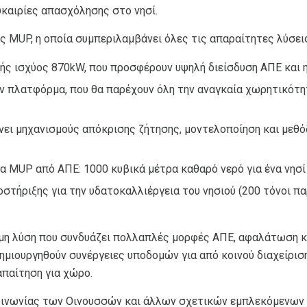
υκαιρίες απασχόλησης στο νησί.
MUP, η οποία συμπεριλαμβάνει όλες τις απαραίτητες λύσεις 
ικής ισχύος 870kW, που προσφέρουν υψηλή διείσδυση ΑΠΕ και 
πλατφόρμα, που θα παρέχουν όλη την αναγκαία χωρητικότητα
άνει μηχανισμούς απόκρισης ζήτησης, μοντελοποίηση και με
MUP από ΑΠΕ: 1000 κυβικά μέτρα καθαρό νερό για ένα νησί 
τήριξης για την υδατοκαλλιέργεια του νησιού (200 τόνοι π
μη λύση που συνδυάζει πολλαπλές μορφές ΑΠΕ, αφαλάτωση κα
 δημιουργηθούν συνέργειες υποδομών για από κοινού διαχείρ
απαίτηση για χώρο.
οινωνίας των Οινουσσών και άλλων σχετικών εμπλεκόμενων 