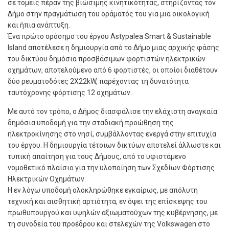
σε τομείς πέραν της βιώσιμης κινητικότητας, στηρίζοντας τον
Δήμο στην πραγμάτωση του οράματός του για μια οικολογική
και ήπια ανάπτυξη.
Ένα πρώτο ορόσημο του έργου Astypalea Smart & Sustainable
Island αποτέλεσε η δημιουργία από το Δήμο μιας αρχικής φάσης
του δικτύου δημόσια προσβάσιμων φορτιστών ηλεκτρικών
οχημάτων, αποτελούμενο από 6 φορτιστές, οι οποίοι διαθέτουν
δύο ρευματοδότες 2X22kW, παρέχοντας τη δυνατότητα
ταυτόχρονης φόρτισης 12 οχημάτων.
Με αυτό τον τρόπο, ο Δήμος διασφάλισε την ελάχιστη αναγκαία
δημόσια υποδομή για την σταδιακή προώθηση της
ηλεκτροκίνησης στο νησί, συμβάλλοντας ενεργά στην επιτυχία
του έργου. Η δημιουργία τέτοιων δικτύων αποτελεί άλλωστε και
τυπική απαίτηση για τους Δήμους, από το υφιστάμενο
νομοθετικό πλαίσιο για την υλοποίηση των Σχεδίων Φόρτισης
Ηλεκτρικών Οχημάτων.
Η εν λόγω υποδομή ολοκληρώθηκε εγκαίρως, με απόλυτη
τεχνική και αισθητική αρτιότητα, εν όψει της επίσκεψης του
πρωθυπουργού και υψηλών αξιωματούχων της κυβέρνησης, με
τη συνοδεία του προέδρου και στελεχών της Volkswagen στο