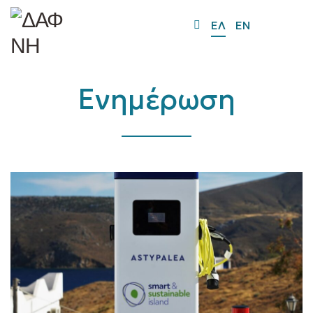
O
ΕΛ
EN
Mo
M
Ενημέρωση