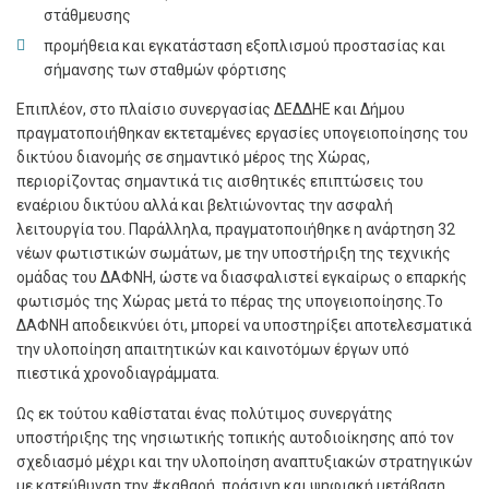
στάθμευσης
προμήθεια και εγκατάσταση εξοπλισμού προστασίας και
σήμανσης των σταθμών φόρτισης
Επιπλέον, στο πλαίσιο συνεργασίας ΔΕΔΔΗΕ και Δήμου
πραγματοποιήθηκαν εκτεταμένες εργασίες υπογειοποίησης του
δικτύου διανομής σε σημαντικό μέρος της Χώρας,
περιορίζοντας σημαντικά τις αισθητικές επιπτώσεις του
εναέριου δικτύου αλλά και βελτιώνοντας την ασφαλή
λειτουργία του. Παράλληλα, πραγματοποιήθηκε η ανάρτηση 32
νέων φωτιστικών σωμάτων, με την υποστήριξη της τεχνικής
ομάδας του ΔΑΦΝΗ, ώστε να διασφαλιστεί εγκαίρως ο επαρκής
φωτισμός της Χώρας μετά το πέρας της υπογειοποίησης.Το
ΔΑΦΝΗ αποδεικνύει ότι, μπορεί να υποστηρίξει αποτελεσματικά
την υλοποίηση απαιτητικών και καινοτόμων έργων υπό
πιεστικά χρονοδιαγράμματα.
Ως εκ τούτου καθίσταται ένας πολύτιμος συνεργάτης
υποστήριξης της νησιωτικής τοπικής αυτοδιοίκησης από τον
σχεδιασμό μέχρι και την υλοποίηση αναπτυξιακών στρατηγικών
με κατεύθυνση την #καθαρή, πράσινη και ψηφιακή μετάβαση.