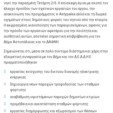
νησί την περασμένη Τετάρτη 2/6. Η επίσκεψη έγινε με σκοπό τον
έλεγχο προόδου των σχετικών εργασιών του έργου, την
ανακοίνωση του προγράμματος e-Astypalea αλλά και τη δωρεά
οχημάτων στους δημόσιους φορείς του νησιού από την εταιρία.
Η εκφρασμένη ικανοποίηση των παρευρισκόμενων, αφενός για
την πρόοδο των εργασιών αφετέρου για την ποιότητα και
αισθητική αυτών, αποτελεί σημαντική επιβράβευση για τον
Δήμο Αστυπάλαιας και το ΔΑΦΝΗ.
Σημειώνεται ότι, μέσα σε πολύ σύντομο διάστημα και χάρη στην
εξαιρετική συνεργασία με τον Δήμο και τον Δ.Ε.Δ.Δ.Η.Ε
πραγματοποιήθηκαν:
εργασίες ενίσχυσης του δικτύου διανομής ηλεκτρικής
ενέργειας
δημιουργία νέων παροχών τροφοδοσίας των σταθμών
φόρτισης
αναβάθμιση υφιστάμενων παροχών δημοσίων κτιρίων
προμήθεια και εγκατάσταση σταθμών φόρτισης
εργασίες διαμόρφωσης και εξωραϊσμού των θέσεων