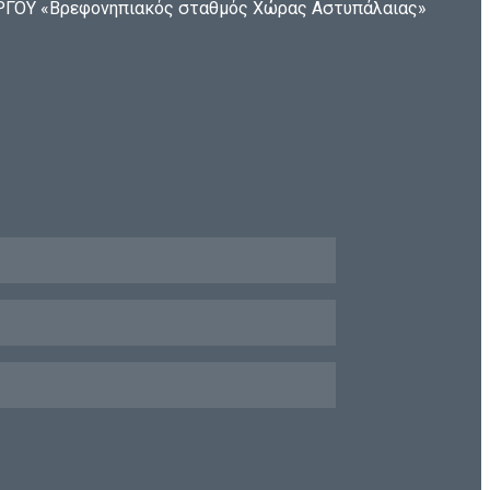
ΟΥ «Βρεφονηπιακός σταθμός Χώρας Αστυπάλαιας»