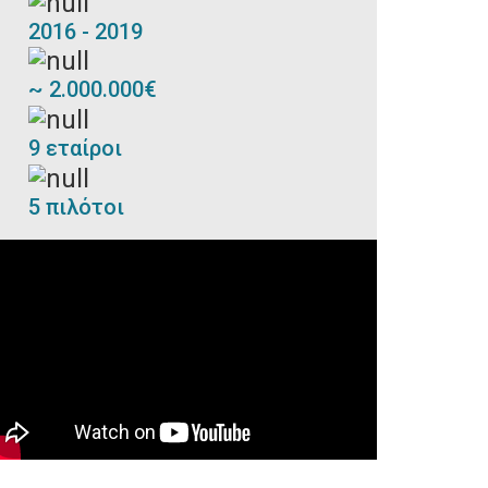
2016 - 2019
~ 2.000.000€
9 εταίροι
5 πιλότοι