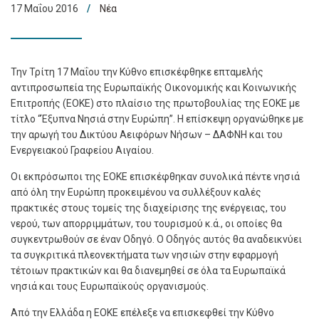
17 Μαΐου 2016
Νέα
Την Τρίτη 17 Μαΐου την Κύθνο επισκέφθηκε επταμελής
αντιπροσωπεία της Ευρωπαϊκής Οικονομικής και Κοινωνικής
Επιτροπής (ΕΟΚΕ) στο πλαίσιο της πρωτοβουλίας της ΕΟΚΕ με
τίτλο “Έξυπνα Νησιά στην Ευρώπη”. Η επίσκεψη οργανώθηκε με
την αρωγή του Δικτύου Αειφόρων Νήσων – ΔΑΦΝΗ και του
Ενεργειακού Γραφείου Αιγαίου.
Οι εκπρόσωποι της ΕΟΚΕ επισκέφθηκαν συνολικά πέντε νησιά
από όλη την Ευρώπη προκειμένου να συλλέξουν καλές
πρακτικές στους τομείς της διαχείρισης της ενέργειας, του
νερού, των απορριμμάτων, του τουρισμού κ.ά., οι οποίες θα
συγκεντρωθούν σε έναν Οδηγό. Ο Οδηγός αυτός θα αναδεικνύει
τα συγκριτικά πλεονεκτήματα των νησιών στην εφαρμογή
τέτοιων πρακτικών και θα διανεμηθεί σε όλα τα Ευρωπαϊκά
νησιά και τους Ευρωπαϊκούς οργανισμούς.
Από την Ελλάδα η ΕΟΚΕ επέλεξε να επισκεφθεί την Κύθνο