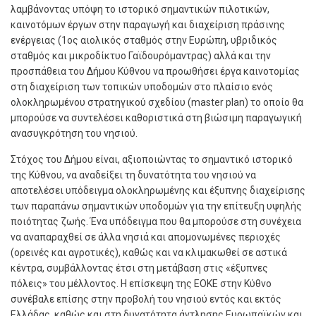
λαμβάνοντας υπόψη το ιστορικό σημαντικών πιλοτικών,
καινοτόμων έργων στην παραγωγή και διαχείριση πράσινης
ενέργειας (1ος αιολικός σταθμός στην Ευρώπη, υβριδικός
σταθμός και μικροδίκτυο Γαϊδουρόμαντρας) αλλά και την
προσπάθεια του Δήμου Κύθνου να προωθήσει έργα καινοτομίας
στη διαχείριση των τοπικών υποδομών στο πλαίσιο ενός
ολοκληρωμένου στρατηγικού σχεδίου (master plan) το οποίο θα
μπορούσε να συντελέσει καθοριστικά στη βιώσιμη παραγωγική
ανασυγκρότηση του νησιού.
Στόχος του Δήμου είναι, αξιοποιώντας το σημαντικό ιστορικό
της Κύθνου, να αναδείξει τη δυνατότητα του νησιού να
αποτελέσει υπόδειγμα ολοκληρωμένης και έξυπνης διαχείρισης
των παραπάνω σημαντικών υποδομών για την επίτευξη υψηλής
ποιότητας ζωής. Ένα υπόδειγμα που θα μπορούσε στη συνέχεια
να αναπαραχθεί σε άλλα νησιά και απομονωμένες περιοχές
(ορεινές και αγροτικές), καθώς και να κλιμακωθεί σε αστικά
κέντρα, συμβάλλοντας έτσι στη μετάβαση στις «έξυπνες
πόλεις» του μέλλοντος. Η επίσκεψη της ΕΟΚΕ στην Κύθνο
συνέβαλε επίσης στην προβολή του νησιού εντός και εκτός
Ελλάδας, καθώς και στη δυνατότητα άντλησης Ευρωπαϊκών και