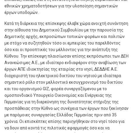
εθνικών χρηματοδοτήσεων για την υλοποίηση σημαντικών
έργων υποδομών.
Κατά τη διάρκεια της επίσκεψης έλαβε χώρα ανοιχτή συνάντηση
στην αίθουσα του Δημοτικού Συμβουλίου με την παρουσία της
Δημοτικής αρχής, εκπροσώπων τοπικών φορέων και πολιτών
με στόχο να συζητηθούν τόσο οι εμπειρίες του παρελθόντος
όσο και οι προοπτικές του μέλλοντος για την ανάπτυξη της
Κύθνου. Την επίσκεψη πλαισίωσαν επίσης εκπρόσωποι των ΔΕΗ
Ανανεώσιμες Α.Ε., με ιδιαίτερο ενδιαφέρον στην αναβίωση των
έργων ΑΠΕ ιδιοκτησίας της εταιρίας στο νησί, ΔΕΔΔΗΕ Α.Ε.
διαχειριστή του ηλεκτρικού δικτύου του νησιού με ιδιαίτερα
σημαντικό ρόλο στον μελλοντικό εκσυγχρονισμό του δικτύου
και του οργανισμού GIZ, φορέα συνεργαζόμενου με το
ομοσπονδιακό Υπουργείο Οικονομίας και Ενέργειας της
Γερμανίας για τη διερεύνηση της δυνατότητας στήριξης της
προσπάθειας στην Κύθνο ως συνέχεια των έργων που ξεκίνησαν
με παρόμοιες συνεργασίες Ελλάδας Γερμανίας πριν από 35
χρόνια. Οι επισκέπτες επίσης περιηγήθηκαν στο νησί τόσο για
να δουν από κοντά τις πιλοτικές εφαρμογές όσο και να