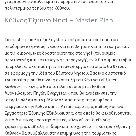
γνωρίσουν τις καλύτερα τις ομορφιές του φυσικού και
πολιτισμικού τοπίου της Κύθνου.
Κύθνος Έξυπνο Νησί – Master Plan
Το master plan θα αξιολογεί την τρέχουσα κατάσταση των
υποδομών ενέργειας, νερού και αποβλήτων και τη σχέση αυτών
με τις οικονομικές δραστηριότητες στο νησί (τουρισμός,
πρωτογενής και δευτερογενής παραγωγή), ενώ θα συμπεριλάβει
προμελέτες σκοπιμότητας πιθανών έργων τα οποία θα θέτουν
σε εφαρμογή την ιδέα του Έξυπνου Νησιού. Βασικό συστατικό
του master plan θα είναι η ανάπτυξη του Κέντρου «Έξυπνη
Κύθνος». Το κέντρο θα αποτελείται από μια «Έκθεση
Ανανεώσιμων Πηγών Ενέργειας», που θα αναδεικνύει την
ιστορία αλλά και το μέλλον αξιοποίησης της αειφόρου
ενέργειας στην Κύθνο και το Αιγαίο ευρύτερα, καθώς και ένα
Εργαστήριο Έξυπνης Εξειδίκευσης, στο οποίο θα φιλοξενούνται
εκπαιδευτικές δραστηριότητες, εθνικού και διεθνούς
χαρακτήρα, καθ’ όλη τη διάρκεια του χρόνου. Το Κέντρο «Έξυπνη
Κύθνος» θα συμβάλλει στην επιμήκυνση της τουριστικής