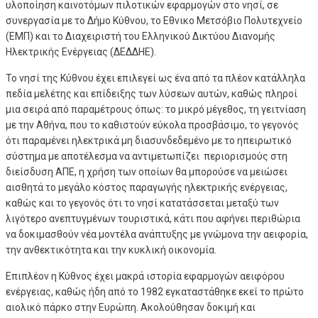
υλοποίηση καινοτόμων πιλοτικών εφαρμογών στο νησί, σε
συνεργασία με το Δήμο Κύθνου, το Εθνικο Μετσόβιο Πολυτεχνείο
(ΕΜΠ) και το Διαχειριστή του Ελληνικού Δικτύου Διανομής
Ηλεκτρικής Ενέργειας (ΔΕΔΔΗΕ).
Το νησί της Κύθνου έχει επιλεγεί ως ένα από τα πλέον κατάλληλα
πεδία μελέτης και επίδειξης των λύσεων αυτών, καθώς πληροί
μια σειρά από παραμέτρους όπως: το μικρό μέγεθος, τη γειτνίαση
με την Αθήνα, που το καθιστούν εύκολα προσβάσιμο, το γεγονός
ότι παραμένει ηλεκτρικά μη διασυνδεδεμένο με το ηπειρωτικό
σύστημα με αποτέλεσμα να αντιμετωπίζει περιορισμούς στη
διείσδυση ΑΠΕ, η χρήση των οποίων θα μπορούσε να μειώσει
αισθητά το μεγάλο κόστος παραγωγής ηλεκτρικής ενέργειας,
καθώς και το γεγονός ότι το νησί κατατάσσεται μεταξύ των
λιγότερο ανεπτυγμένων τουριστικά, κάτι που αφήνει περιθώρια
να δοκιμασθούν νέα μοντέλα ανάπτυξης με γνώμονα την αειφορία,
την ανθεκτικότητα και την κυκλική οικονομία.
Επιπλέον η Κύθνος έχει μακρά ιστορία εφαρμογών αειφόρου
ενέργειας, καθώς ήδη από το 1982 εγκαταστάθηκε εκεί το πρώτο
αιολικό πάρκο στην Ευρώπη. Ακολούθησαν δοκιμή και