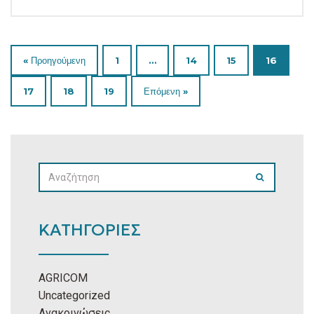
« Προηγούμενη
1
…
14
15
16
17
18
19
Επόμενη »
SEARCH
SEARCH
FOR:
ΚΑΤΗΓΟΡΙΕΣ
AGRICOM
Uncategorized
Ανακοινώσεις